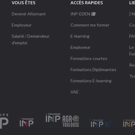
VOUS ÊTES
ACCÈS RAPIDES
LI
Devenir Alternant
INP-EDEN
| 
Employeur
Comment me former
Co
Salarié / Demandeur
E-learning
FA
d'emploi
Employeur
Le
Fo
Formations courtes
Re
Formations Diplômantes
Tr
Formations E-learning
VAE