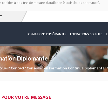
 de cookies à des fins de mesure d'audience (statistiques anonymes).
T
FORMATIONS DIPLÔMANTES
FORMATIONS COURTES
E
mation Diplomante
ccueil
/
Contact
/
Conseiller en Formation Continue Diplomante
/
 POUR VOTRE MESSAGE