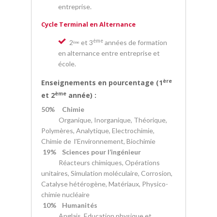
entreprise.
Cycle Terminal en Alternance
ème
2
et 3
années de formation
ème
en alternance entre entreprise et
école.
ère
Enseignements en pourcentage (1
ème
et 2
année) :
50% Chimie
Organique, Inorganique, Théorique,
Polymères, Analytique, Electrochimie,
Chimie de l’Environnement, Biochimie
19% Sciences pour l’ingénieur
Réacteurs chimiques, Opérations
unitaires, Simulation moléculaire, Corrosion,
Catalyse hétérogène, Matériaux, Physico-
chimie nucléaire
10% Humanités
Anglais, Education physique et