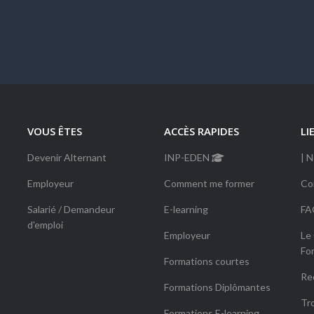
VOUS ÊTES
ACCÈS RAPIDES
LI
Devenir Alternant
INP-EDEN
| 
Employeur
Comment me former
Co
Salarié / Demandeur
E-learning
FA
d'emploi
Employeur
Le
Fo
Formations courtes
Re
Formations Diplômantes
Tr
Formations E-learning