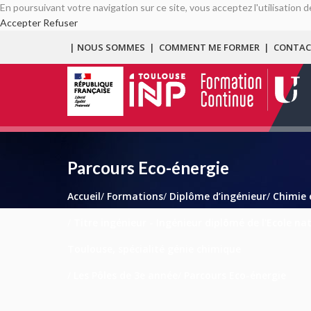
En poursuivant votre navigation sur ce site, vous acceptez l'utilisation
Accepter
Refuser
| NOUS SOMMES
|
COMMENT ME FORMER
|
CONTAC
Parcours Eco-énergie
Accueil
/
Formations
/
Diplôme d’ingénieur
/
Chimie 
/
Titre ingénieur - Ingénieur diplômé de l'Ecole n
Toulouse, spécialité génie chimique
/
Les Pôles de 3e année
/
Parcours Eco-énergie